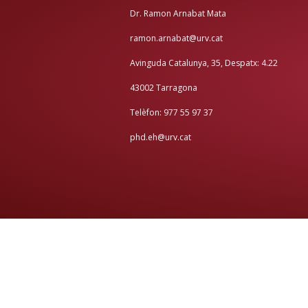
Dr. Ramon Arnabat Mata
ramon.arnabat@urv.cat
Avinguda Catalunya, 35, Despatx: 4.22
43002 Tarragona
Telèfon: 977 55 97 37
phd.eh@urv.cat