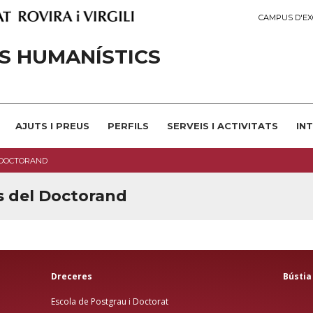
CAMPUS D'EX
S HUMANÍSTICS
AJUTS I PREUS
PERFILS
SERVEIS I ACTIVITATS
IN
L DOCTORAND
es del Doctorand
Dreceres
Bústia
Escola de Postgrau i Doctorat