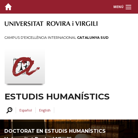
MENÚ
PRESENTACIÓ
ORGANITZACIÓ
CAMPUS D'EXCEL·LÈNCIA INTERNACIONAL
CATALUNYA SUD
AJUTS I PREUS
PERFILS
SERVEIS I ACTIVITATS
INTRANET
ESTUDIS HUMANÍSTICS
CONTACTE
Español
English
DOCTORAT EN ESTUDIS HUMANÍSTICS