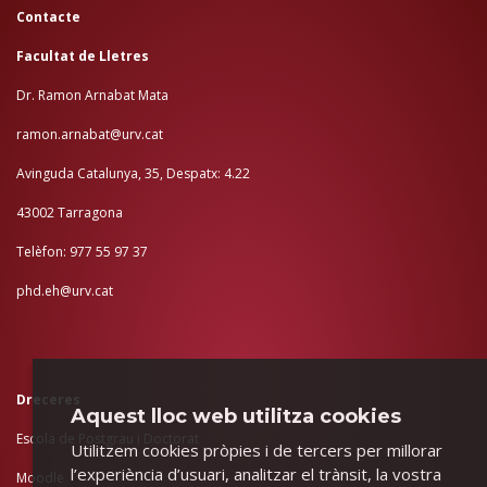
Contacte
Facultat de Lletres
Dr. Ramon Arnabat Mata
ramon.arnabat@urv.cat
Avinguda Catalunya, 35, Despatx: 4.22
43002 Tarragona
Telèfon: 977 55 97 37
phd.eh@urv.cat
Dreceres
Aquest lloc web utilitza cookies
Escola de Postgrau i Doctorat
Utilitzem cookies pròpies i de tercers per millorar
l’experiència d’usuari, analitzar el trànsit, la vostra
Moodle