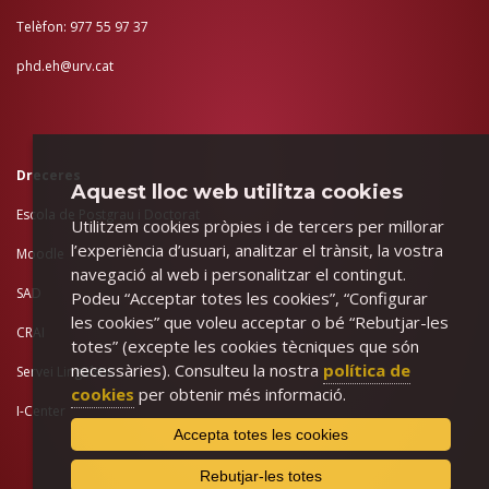
Telèfon: 977 55 97 37
phd.eh@urv.cat
Dreceres
Aquest lloc web utilitza cookies
Escola de Postgrau i Doctorat
Utilitzem cookies pròpies i de tercers per millorar
l’experiència d’usuari, analitzar el trànsit, la vostra
Moodle
navegació al web i personalitzar el contingut.
SAD
Podeu “Acceptar totes les cookies”, “Configurar
les cookies” que voleu acceptar o bé “Rebutjar-les
CRAI
totes” (excepte les cookies tècniques que són
necessàries). Consulteu la nostra
política de
Servei Lingüístic
cookies
per obtenir més informació.
I-Center
Accepta totes les cookies
Rebutjar-les totes