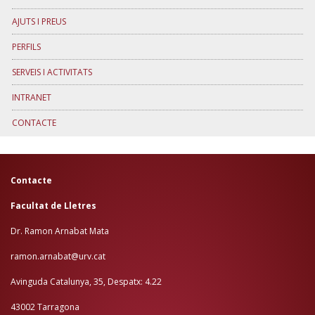
AJUTS I PREUS
PERFILS
SERVEIS I ACTIVITATS
INTRANET
CONTACTE
Contacte
Facultat de Lletres
Dr. Ramon Arnabat Mata
ramon.arnabat@urv.cat
Avinguda Catalunya, 35, Despatx: 4.22
43002 Tarragona