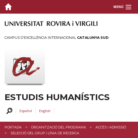
MENÚ
PRESENTACIÓ
ORGANITZACIÓ
CAMPUS D'EXCEL·LÈNCIA INTERNACIONAL
CATALUNYA SUD
Accés i admissió
Informació pràctica
Seguiment del doctorand
Tesi doctoral
AJUTS I PREUS
ESTUDIS HUMANÍSTICS
PERFILS
Español
English
SERVEIS I ACTIVITATS
PORTADA
ORGANITZACIÓ DEL PROGRAMA
ACCÉS I ADMISSIÓ
INTRANET
SELECCIÓ DEL GRUP I LÍNIA DE RECERCA