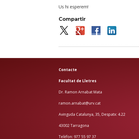
Us hi esperem!
Compartir
Contacte
Facultat de Lletres
Dr. Ramon Arnabat Mata
ramon.arnabat@urv.cat
Avinguda Catalunya, 35, Despatx: 4.22
43002 Tarragona
Telèfon: 977 55 97 37