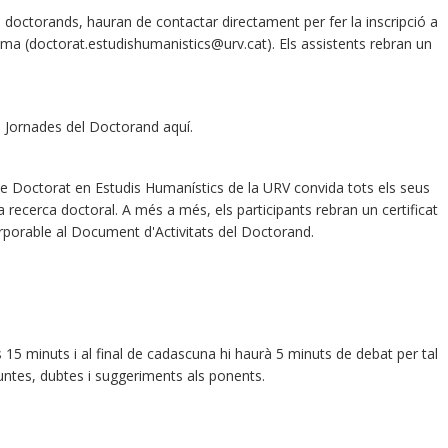
in doctorands, hauran de contactar directament per fer la inscripció a
ama (doctorat.estudishumanistics@urv.cat). Els assistents rebran un
I Jornades del Doctorand aquí.
 Doctorat en Estudis Humanístics de la URV convida tots els seus
a recerca doctoral. A més a més, els participants rebran un certificat
rporable al Document d'Activitats del Doctorand.
15 minuts i al final de cadascuna hi haurà 5 minuts de debat per tal
untes, dubtes i suggeriments als ponents.