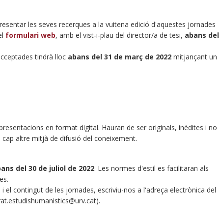
entar les seves recerques a la vuitena edició d'aquestes jornades
el
formulari web
, amb el vist-i-plau del director/a de tesi,
abans del
ceptades tindrà lloc
abans del 31 de març de 2022
mitjançant un
resentacions en format digital. Hauran de ser originals, inèdites i no
 cap altre mitjà de difusió del coneixement.
ans del 30 de juliol de 2022
. Les normes d'estil es facilitaran als
es.
i el contingut de les jornades, escriviu-nos a l'adreça electrònica del
at.estudishumanistics@urv.cat).