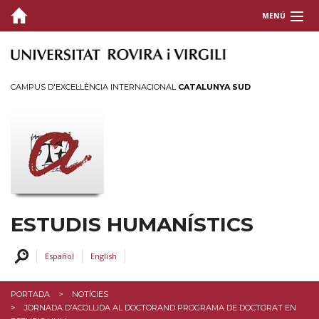
MENÚ
PRESENTACIÓ
ORGANITZACIÓ
CAMPUS D'EXCEL·LÈNCIA INTERNACIONAL
CATALUNYA SUD
AJUTS I PREUS
PERFILS
SERVEIS I ACTIVITATS
INTRANET
ESTUDIS HUMANÍSTICS
CONTACTE
Español
English
PORTADA
NOTÍCIES
JORNADA D’ACOLLIDA AL DOCTORAND PROGRAMA DE DOCTORAT EN