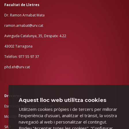
Facultat de Lletres
Dr. Ramon Arnabat Mata
ramon.arnabat@urv.cat
Avinguda Catalunya, 35, Despatx: 4.22
43002 Tarragona
Telèfon: 977 55 97 37
phd.eh@urv.cat
Dreceres
Aquest lloc web utilitza cookies
Escola de Postgrau i Doctorat
Utilitzem cookies pròpies i de tercers per millorar
l’experiència d’usuari, analitzar el trànsit, la vostra
Moodle
navegació al web i personalitzar el contingut.
SAD
Podeu “Acceptar totes les cookies”, “Configurar